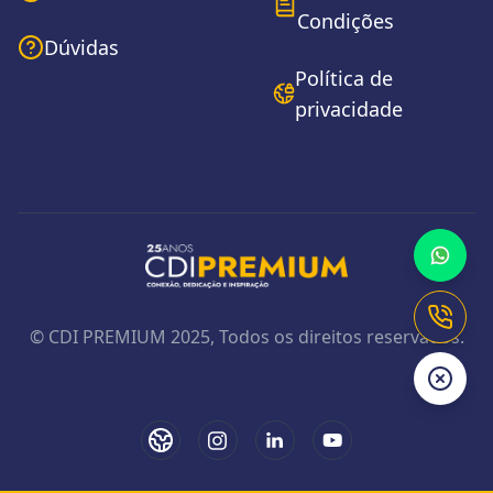
Condições
Dúvidas
Política de
privacidade
Fale c
Ligar 
© CDI PREMIUM 2025, Todos os direitos reservados.