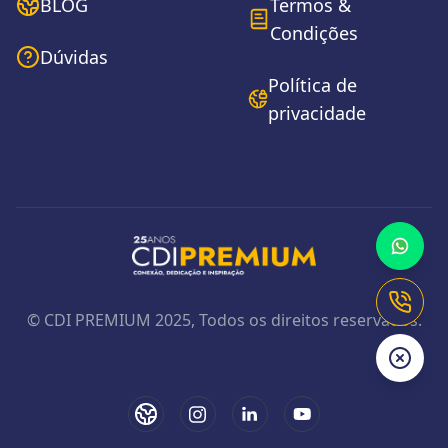
BLOG
Termos &
Condições
Dúvidas
Política de
privacidade
Fale c
Ligar 
© CDI PREMIUM 2025, Todos os direitos reservados.